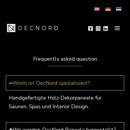
Inhalt
springen
Main
Men
Frequently asked question
Worin ist DecNord spezialisiert?
Handgefertigte Holz-Dekorpaneele für
Saunen, Spas und Interior Design.
Wo werden DecNord Paneele hergestellt?